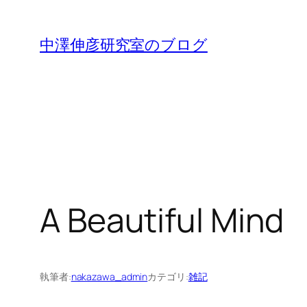
内
容
中澤伸彦研究室のブログ
を
ス
キ
ッ
プ
A Beautiful Mind
執筆者:
nakazawa_admin
カテゴリ:
雑記