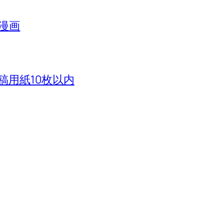
漫画
用紙10枚以内